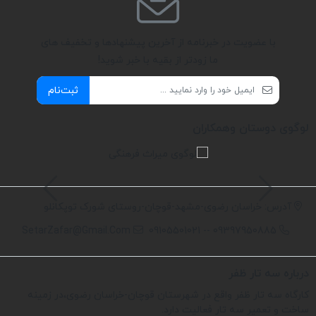
با عضویت در خبرنامه از آخرین پیشنهادها و تخفیف های
ما زودتر از بقیه با خبر شوید!
ثبت‌نام
لوگوی دوستان وهمکاران
آدرس: خراسان رضوی-مشهد-قوچان-روستای شورک توپکانلو
SetarZafar@Gmail.Com
09397950885 -- 09105501021
درباره سه تار ظفر
کارگاه سه تار ظفر واقع در شهرستان قوچان-خراسان رضوی،در زمینه
ساخت و تعمیر سه تار فعالیت دارد.