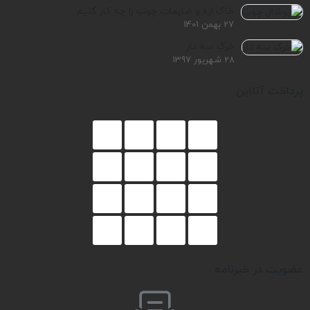
خاک اره و ضایعات چوب را چه کار کنیم
27 بهمن 1401
خرک سه تار
28 شهریور 1397
پرداخت آنلاین
عضویت در خبرنامه