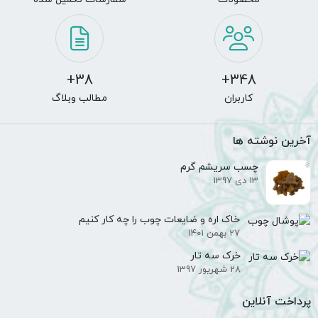
ن!
مای
یت
ه
ی
38+
348+
کاربران
مطالب وبلاگ
آخرین نوشته ها
چسب سریشم گرم
13 دی 1397
خاک اره و ضایعات چوب را چه کار کنیم
27 بهمن 1401
خرک سه تار
28 شهریور 1397
پرداخت آنلاین