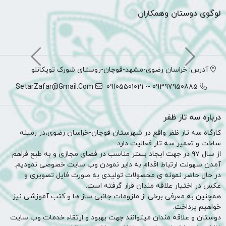
لوگوی دوستان وهمکاران
آدرس: خراسان رضوی-مشهد-قوچان-روستای شورک توپکانلو
SetarZafar@Gmail.Com
09397950885 -- 09105501021
درباره سه تار ظفر
کارگاه سه تار ظفر واقع در شهرستان قوچان-خراسان رضوی،در زمینه
ساخت و تعمیر سه تار فعالیت دارد.
از سال ۹۷ در جهت ایجاد بستر مناسب در فضای مجازی و به طبع فراهم
آمدن سهولت ارتباط اقدام به دایر نمودن وب سایت خصوصی نمودیم.
در حال حاضر نمونه ی محصولات تولیدی به صورت فایل تصویری و
عکس در اختیار علاقه مندان قرار گرفته است.
همچنین به معرفی برخی از ملزومات جانبی ساز ها و کتب آموزشی نیز
خواهیم پرداخت.
دوستان و علاقه مندان میتوانند جهت بهبود و ارتقاء خدمات وب سایت