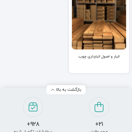
انبار و اصول انبارداری چوب
بازگشت به بالا
928+
21+
د
ن
محصولات
سفارشات تکمیل شده