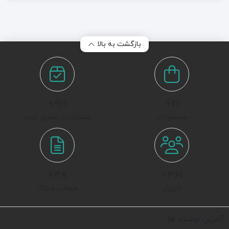
2
1
بازگشت به بالا
961+
21+
محصولات
سفارشات تکمیل شده
38+
361+
کاربران
مطالب وبلاگ
آخرین نوشته ها