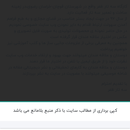
کارگاه سه تار ظفر واقع در شهرستان قوچان-خراسان رضوی،در زمینه
ساخت و تعمیر سه تار فعالیت دارد.
از سال ۹۷ در جهت ایجاد بستر مناسب در فضای مجازی و به طبع فراهم
آمدن سهولت ارتباط اقدام به دایر نمودن وب سایت خصوصی نمودیم.
در حال حاضر نمونه ی محصولات تولیدی به صورت فایل تصویری و
عکس در اختیار علاقه مندان قرار گرفته است.
همچنین به معرفی برخی از ملزومات جانبی ساز ها و کتب آموزشی نیز
خواهیم پرداخت.
دوستان و علاقه مندان میتوانند جهت بهبود و ارتقاء خدمات وب سایت
نظرات خود را از طریق ایمیل یا تلفن در اختیار ما قرار دهند.
دوستان و علاقه مندان به کارهای تحقیقاتی و نشر دیجیتالی مقاله در
شاخه موسیقی میتوانند با عضویت در سایت به نشر بپردازند.
با تقدیم احترام
سه تار ظفر
کپی برداری از مطالب سایت با ذکر منبع بلامانع می باشد