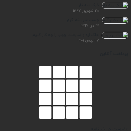
خرک سه تار
28 شهریور 1397
چسب سریشم گرم
13 دی 1397
خاک اره و ضایعات چوب را چه کار کنیم
27 بهمن 1401
پرداخت آنلاین
عضویت در خبرنامه