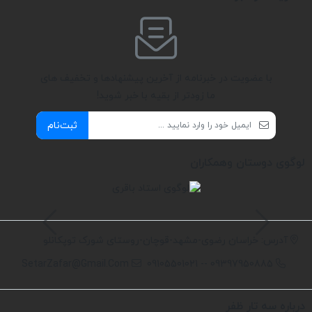
با عضویت در خبرنامه از آخرین پیشنهادها و تخفیف های
ما زودتر از بقیه با خبر شوید!
ثبت‌نام
لوگوی دوستان وهمکاران
آدرس: خراسان رضوی-مشهد-قوچان-روستای شورک توپکانلو
SetarZafar@Gmail.Com
09397950885 -- 09105501021
درباره سه تار ظفر