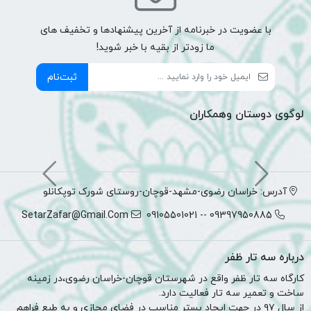
با عضویت در خبرنامه از آخرین پیشنهادها و تخفیف های
ما زودتر از بقیه با خبر شوید!
ثبت‌نام
لوگوی دوستان وهمکاران
آدرس: خراسان رضوی-مشهد-قوچان-روستای شورک توپکانلو
SetarZafar@Gmail.Com
09397950885 -- 09105501021
درباره سه تار ظفر
کارگاه سه تار ظفر واقع در شهرستان قوچان-خراسان رضوی،در زمینه
ساخت و تعمیر سه تار فعالیت دارد.
از سال ۹۷ در جهت ایجاد بستر مناسب در فضای مجازی و به طبع فراهم