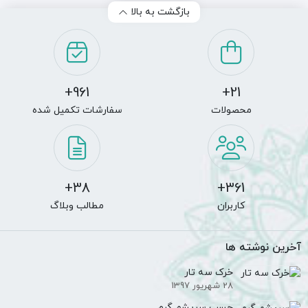
بازگشت به بالا
961+
21+
محصولات
سفارشات تکمیل شده
38+
361+
کاربران
مطالب وبلاگ
آخرین نوشته ها
خرک سه تار
28 شهریور 1397
چسب سریشم گرم